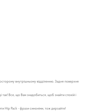
просторому внутрішньому відділенню. Задня поверхня
і так! Все, що Вам знадобиться, щоб знайти спокій і
ти Hip Pack - фрази синоніми, тож дерзайте!