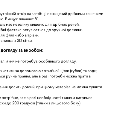
утрішній отвір на застібці, оснащений дрібними кишенями
ою. Вміщує планшет 8”.
ель має невелику кишеню для дрібних речей.
тібці фастекс регулюється до зручної довжини.
для фляги або вітрівки.
спинка із 3D сітки.
 догляду за виробом:
ал, який не потребує особливого догляду.
истити за допомогою звичайної щітки (губки) та води;
ся ручне прання, але в разі потреби можна прати в
ання досить довгий, при цьому матеріал не можна сушити
 потрібне, але в разі необхідності тканина витримає
ки до 200 градусів (тільки з лицьового боку).