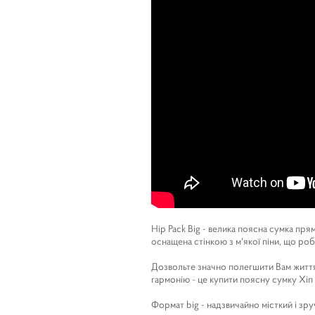
Hip Pack Big - велика поясна сумка п
оснащена стінкою з м'якої піни, що ро
Дозвольте значно полегшити Вам життя т
гармонію - це купити поясну сумку Хіп
Формат big - надзвичайно місткий і зру