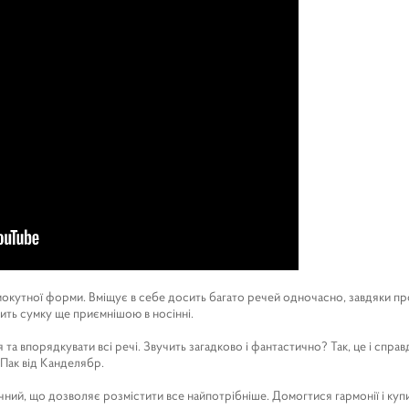
рямокутної форми. Вміщує в себе досить багато речей одночасно, завдяки 
бить сумку ще приємнішою в носінні.
а впорядкувати всі речі. Звучить загадково і фантастично? Так, це і справд
 Пак від Канделябр.
чний, що дозволяє розмістити все найпотрібніше. Домогтися гармонії і купи