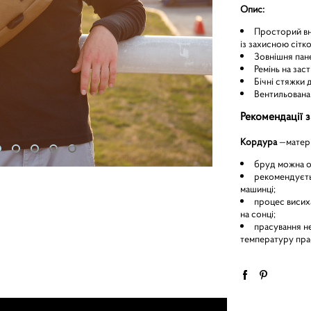
Опис:
Просторий вн
із захисною сітк
Зовнішня пан
Ремінь на зас
Бічні стяжки 
Вентильована 
Рекомендації з
Кордура
—матері
бруд можна оч
рекомендуєть
машинці;
процес висих
на сонці;
прасування не
температуру прас