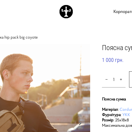
Корпорат
ка hip pack big coyote
Поясна су
1 000 грн.
Поясна сумка
Матеріал
:
Cordur
Фурнітура
:
YKK
Розмір
: 25х18х8
Максимальна довж