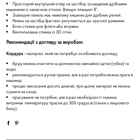
Просторий внутрішній отвір на застібці, оснащений дрібними
кишенями із захисною сіткою. Вміщує планшет 8”.
Зовнішня панель має невелику кишеню для дрібних речей.
Ремінь на застібці фастекс регулюється до зручної довжини.
Бічні стяжки для фляги або вітрівки.
Вентильована спинка із 3D сітки.
Рекомендації з догляду за виробом:
Кордура
—матеріал, який не потребує особливого догляду.
бруд можна очистити за допомогою звичайної щітки (губки) та
води;
рекомендується ручне прання, але в разі потреби можна прати в
машинці;
процес висихання досить довгий, при цьому матеріал не можна
сушити на сонці;
прасування не потрібне, але в разі необхідності тканина
витримає температуру праски до 200 градусів (тільки з лицьового
боку).