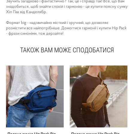
Звучить загадково і фантастично? Так, це і справді так! Все, що Вам
знадобиться, щоб знайти спокій і гармонію - це купити поясну сумку
Хіп Пак від Канделябр.
Формат big - надзвичайно місткий і зручний, що дозволяє
розмістити все найпотрібніше. Домогтися гармонії і купити Hip Pack
- фрази синоніми, тож дерзайте!
ТАКОЖ ВАМ МОЖЕ СПОДОБАТИСЯ