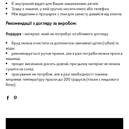
Є внутрішній відділ для Ваших кишенькових речей.
Ззаду є кишеня, у якій зручно носити ключі або телефон.
Між відділами є прошарок з піни для захисту девайсів від ключів.
Рекомендації з догляду за виробом:
Кордура
—матеріал, який не потребує особливого догляду.
бруд можна очистити за допомогою звичайної щітки (губки) та
води;
рекомендується ручне прання, але в разі потреби можна прати в
машинці;
процес висихання досить довгий, при цьому матеріал не можна
сушити на сонці;
прасування не потрібне, але в разі необхідності тканина
витримає температуру праски до 200 градусів (тільки з лицьового
боку).