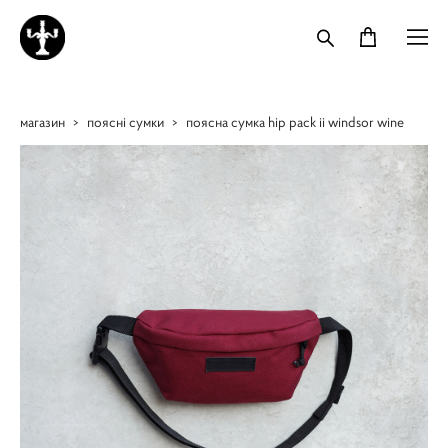
магазин
>
поясні сумки
>
поясна сумка hip pack ii windsor wine