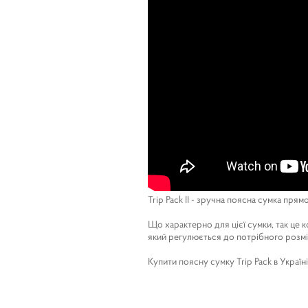
Trip Pack II - зручна поясна сумка пр
Що характерно для цієї сумки, так це к
який регулюється до потрібного розмір
Купити поясну сумку Trip Pack в Украї