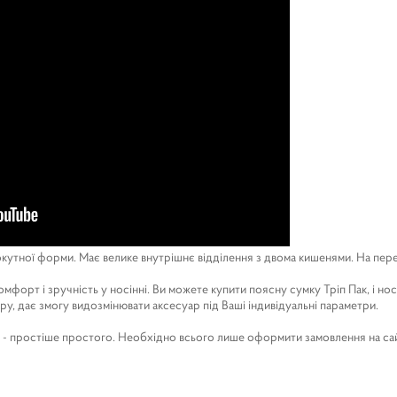
ямокутної форми. Має велике внутрішнє відділення з двома кишенями. На пер
омфорт і зручність у носінні. Ви можете купити поясну сумку Тріп Пак, і нос
у, дає змогу видозмінювати аксесуар під Ваші індивідуальні параметри.
ні - простіше простого. Необхідно всього лише оформити замовлення на сай