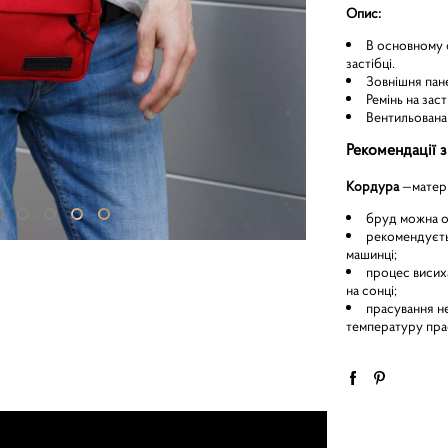
Опис:
В основному о
застібці.
Зовнішня пане
Ремінь на зас
Вентильована 
Рекомендації з
Кордура
—матері
бруд можна оч
рекомендуєть
машинці;
процес висих
на сонці;
прасування не
температуру прас