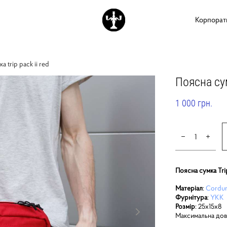
Корпорат
а trip pack ii red
Поясна сум
1 000 грн.
Поясна сумка Trip
Матеріал
:
Cordur
Фурнітура
:
YKK
Розмір
: 25х15х8
Максимальна довж