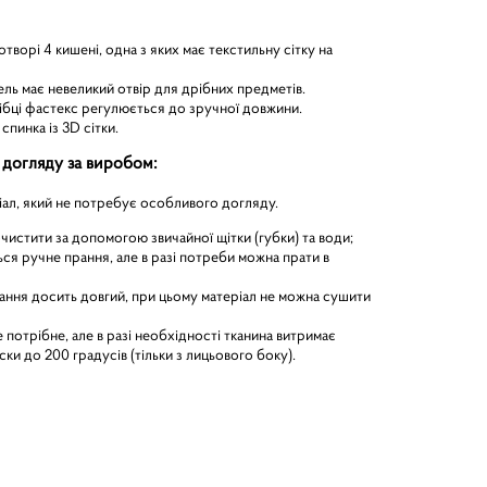
творі 4 кишені, одна з яких має текстильну сітку на
ль має невеликий отвір для дрібних предметів.
тібці фастекс регулюється до зручної довжини.
спинка із 3D сітки.
 догляду за виробом:
ал, який не потребує особливого догляду.
истити за допомогою звичайної щітки (губки) та води;
ся ручне прання, але в разі потреби можна прати в
ання досить довгий, при цьому матеріал не можна сушити
 потрібне, але в разі необхідності тканина витримає
ки до 200 градусів (тільки з лицьового боку).