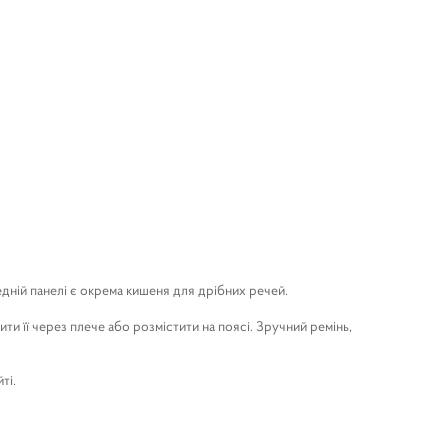
едній панелі є окрема кишеня для дрібних речей.
ити її через плече або розмістити на поясі. Зручний ремінь,
ті.