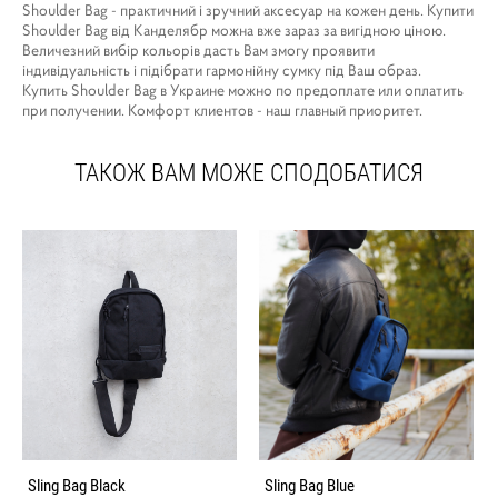
Shoulder Bag - практичний і зручний аксесуар на кожен день. Купити
Shoulder Bag від Канделябр можна вже зараз за вигідною ціною.
Величезний вибір кольорів дасть Вам змогу проявити
індивідуальність і підібрати гармонійну сумку під Ваш образ.
Купить Shoulder Bag в Украине можно по предоплате или оплатить
при получении. Комфорт клиентов - наш главный приоритет.
ТАКОЖ ВАМ МОЖЕ СПОДОБАТИСЯ
Sling Bag Black
Sling Bag Blue