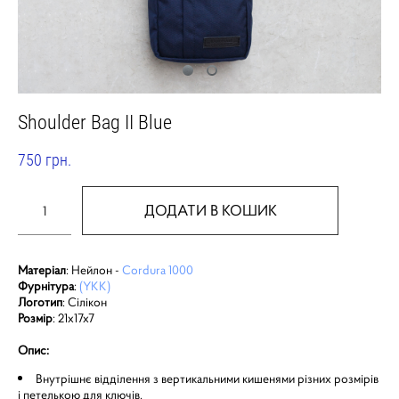
Shoulder Bag II Blue
750 грн.
ДОДАТИ В КОШИК
Матеріал
: Нейлон -
Cordura 1000
Фурнітура
:
(YKK)
Логотип
: Сілікон
Розмір
: 21x17x7
Опис:
Внутрішнє відділення з вертикальними кишенями різних розмірів
і петелькою для ключів.