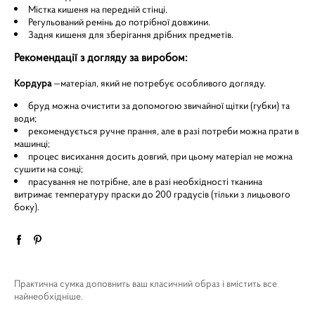
Містка кишеня на передній стінці.
Регульований ремінь до потрібної довжини.
Задня кишеня для зберігання дрібних предметів.
Рекомендації з догляду за виробом:
Кордура
—матеріал, який не потребує особливого догляду.
бруд можна очистити за допомогою звичайної щітки (губки) та
води;
рекомендується ручне прання, але в разі потреби можна прати в
машинці;
процес висихання досить довгий, при цьому матеріал не можна
сушити на сонці;
прасування не потрібне, але в разі необхідності тканина
витримає температуру праски до 200 градусів (тільки з лицьового
боку).
Практична сумка доповнить ваш класичний образ і вмістить все
найнеобхідніше.